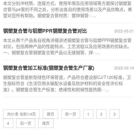
本文分别冲材质、连接方式、使用年限及应用领域等方面探讨钢塑复
合管与pe管的不同之处，分析出各自的使用场景以及产品优略点，希
望对您所有帮助。钢塑复合管材质：镀锌钢管···...
钢塑复合管与铝塑PPR钢塑复合管对比
2022-05-21
本文从两个产品各自视角详细讲述钢塑复合管与铝塑PPR钢塑复合管
对比，包括两种产品的性能特点、工艺流程以及应用场景的优缺点。
一、钢塑复合管钢塑复合管产品以无缝钢管、焊···...
钢塑复合管加工标准(钢塑复合管生产厂家)
2022-05-19
钢塑复合管是新型绿色环保管道，产品符合建设部CJ/T120标准，卫
生指标符合《生活饮用水输配水设备及防护材料的安全性评价标
准》。钢塑复合管生产标准：绝缘性和耐候性能热膨···...
共31条 当前1/4页
首页
前一页
1
2
3
4
后一页
尾页